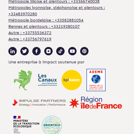
Métropole lilloise et alentours : +33366740038
Métropoles lyonnaise, stéphanoise et alentours :
+33483970280
Métropole bordelaise : +33582881054
Rennes et alentours : +33219380107
Autre : +33755536372
Autre : +33756797619
Une entreprise à impact soutenue par