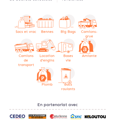
Sacs et vrac
Bennes
Big Bags
Camions-
grue
Camions
Location
Bases
Amiante
de
d'engins
vie
transport
Plomb
Bacs
roulants
En partenariat avec