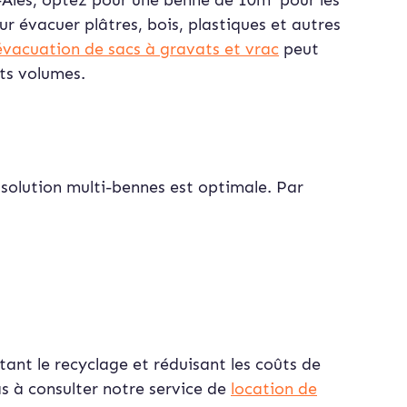
-Alès, optez pour une benne de 10m³ pour les
r évacuer plâtres, bois, plastiques et autres
évacuation de sacs à gravats et vrac
peut
its volumes.
 solution multi-bennes est optimale. Par
litant le recyclage et réduisant les coûts de
as à consulter notre service de
location de