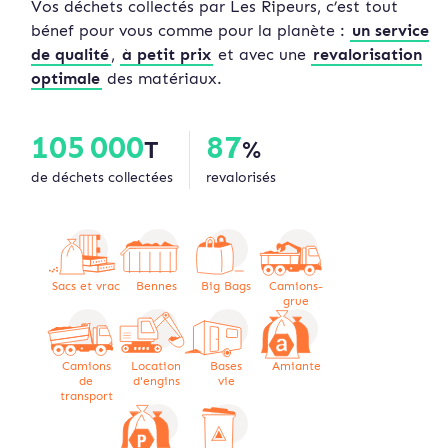
Vos déchets collectés par Les Ripeurs, c’est tout
bénef pour vous comme pour la planète :
un service
de qualité
,
à petit prix
et avec une
revalorisation
optimale
des matériaux.
105 000
87
T
%
de déchets collectées
revalorisés
Sacs et vrac
Bennes
Big Bags
Camions-
grue
Camions
Location
Bases
Amiante
de
d'engins
vie
transport