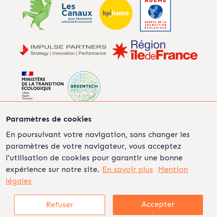
Paramètres de cookies
En poursuivant votre navigation, sans changer les
paramètres de votre navigateur, vous acceptez
©2022 Les Ripeurs
Mentions légales
Politique de
l'utilisation de cookies pour garantir une bonne
confidentialité
CGU
CGV
On recrute
expérience sur notre site.
En savoir plus
Mention
légales
Accepter
Refuser
01 86 76 70 46
Créer un compte
Connexion