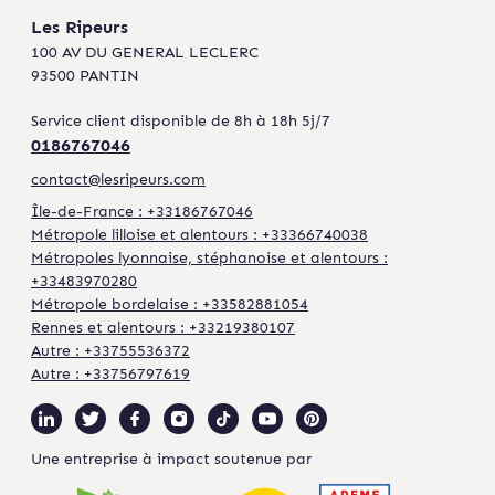
Les Ripeurs
100 AV DU GENERAL LECLERC
93500 PANTIN
Service client disponible de 8h à 18h 5j/7
0186767046
contact@lesripeurs.com
Île-de-France : +33186767046
Métropole lilloise et alentours : +33366740038
Métropoles lyonnaise, stéphanoise et alentours :
+33483970280
Métropole bordelaise : +33582881054
Rennes et alentours : +33219380107
Autre : +33755536372
Autre : +33756797619
Une entreprise à impact soutenue par