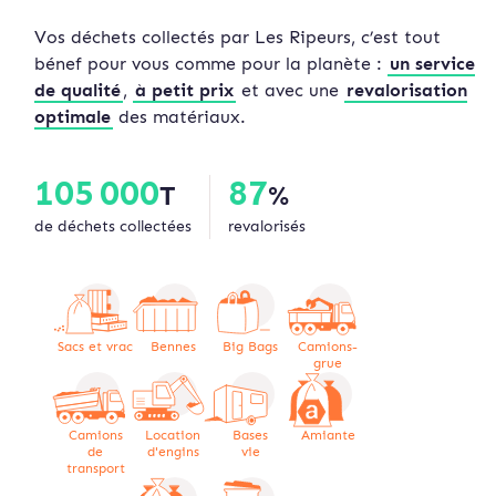
Vos déchets collectés par Les Ripeurs, c’est tout
bénef pour vous comme pour la planète :
un service
de qualité
,
à petit prix
et avec une
revalorisation
optimale
des matériaux.
105 000
87
T
%
de déchets collectées
revalorisés
Sacs et vrac
Bennes
Big Bags
Camions-
grue
Camions
Location
Bases
Amiante
de
d'engins
vie
transport