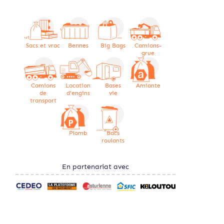
Sacs et vrac
Bennes
Big Bags
Camions-
grue
Camions
Location
Bases
Amiante
de
d'engins
vie
transport
Plomb
Bacs
roulants
En partenariat avec