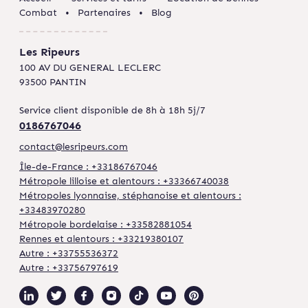
Combat
Partenaires
Blog
Les Ripeurs
100 AV DU GENERAL LECLERC
93500 PANTIN
Service client disponible de 8h à 18h 5j/7
0186767046
contact@lesripeurs.com
Île-de-France : +33186767046
Métropole lilloise et alentours : +33366740038
Métropoles lyonnaise, stéphanoise et alentours :
+33483970280
Métropole bordelaise : +33582881054
Rennes et alentours : +33219380107
Autre : +33755536372
Autre : +33756797619