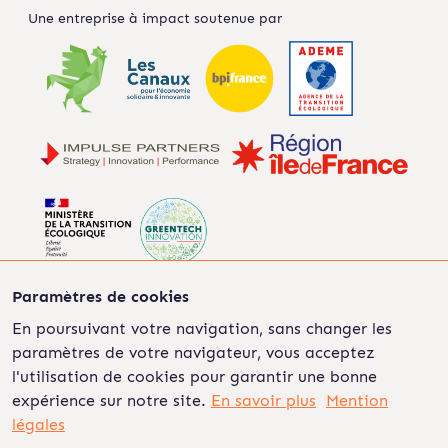
Une entreprise à impact soutenue par
Paramètres de cookies
En poursuivant votre navigation, sans changer les
paramètres de votre navigateur, vous acceptez
©2022 Les Ripeurs
Mentions légales
Politique de
l'utilisation de cookies pour garantir une bonne
confidentialité
CGU
CGV
On recrute
expérience sur notre site.
En savoir plus
Mention
légales