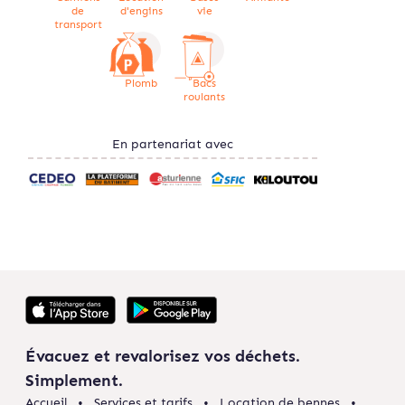
de
d'engins
vie
transport
Plomb
Bacs
roulants
En partenariat avec
Évacuez et revalorisez vos déchets.
Simplement.
Accueil
Services et tarifs
Location de bennes