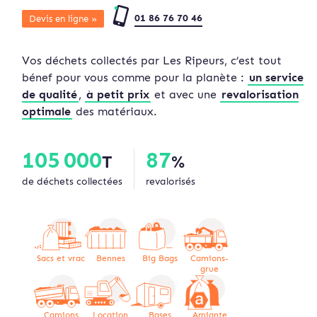
01 86 76 70 46
Devis en ligne »
Vos déchets collectés par Les Ripeurs, c’est tout
bénef pour vous comme pour la planète :
un service
de qualité
,
à petit prix
et avec une
revalorisation
optimale
des matériaux.
105 000
87
T
%
de déchets collectées
revalorisés
Sacs et vrac
Bennes
Big Bags
Camions-
grue
Camions
Location
Bases
Amiante