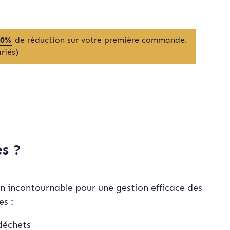
20%
de réduction sur votre première commande.
riés)
s ?
n incontournable pour une gestion efficace des
es :
déchets