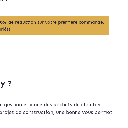
20%
de réduction sur votre première commande.
riés)
y ?
e gestion efficace des déchets de chantier.
projet de construction, une benne vous permet