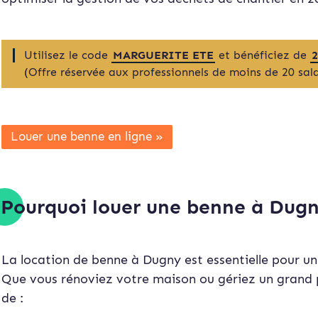
Utilisez le code
MARGUERITE ETE
et bénéficiez de
(Offre réservée aux professionnels de moins de 20 sala
Louer une benne en ligne »
Pourquoi louer une benne à Dugn
La location de benne à Dugny est essentielle pour un
Que vous rénoviez votre maison ou gériez un grand 
de :