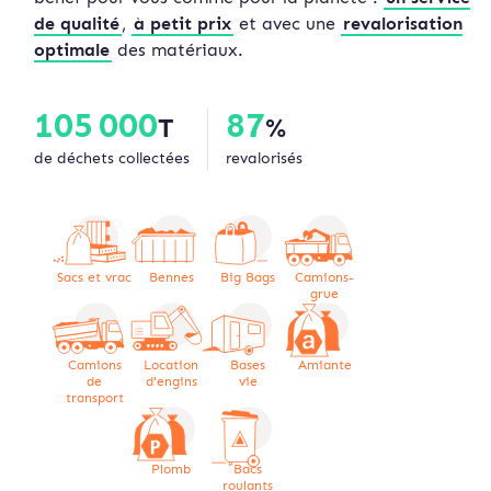
de qualité
,
à petit prix
et avec une
revalorisation
optimale
des matériaux.
105 000
87
T
%
de déchets collectées
revalorisés
Sacs et vrac
Bennes
Big Bags
Camions-
grue
Camions
Location
Bases
Amiante
de
d'engins
vie
transport
Plomb
Bacs
roulants