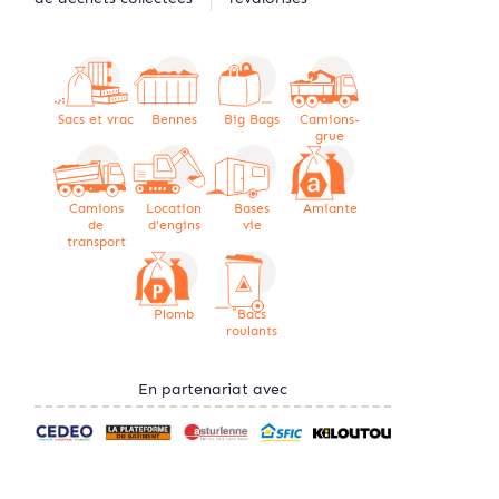
Sacs et vrac
Bennes
Big Bags
Camions-
grue
Camions
Location
Bases
Amiante
de
d'engins
vie
transport
Plomb
Bacs
roulants
En partenariat avec