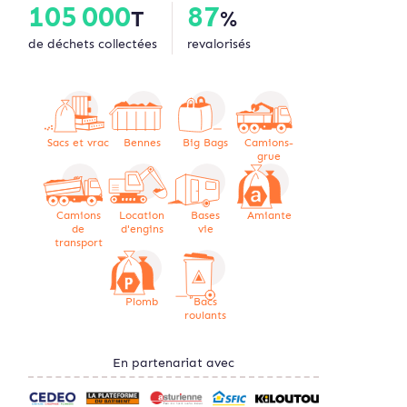
105 000
87
T
%
de déchets collectées
revalorisés
Sacs et vrac
Bennes
Big Bags
Camions-
grue
Camions
Location
Bases
Amiante
de
d'engins
vie
transport
Plomb
Bacs
roulants
En partenariat avec