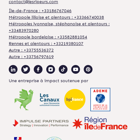
contact@lesripeurs.com
Île-de-France : +33186767046
Métropole lilloise et alentours : +33366740038
Métropoles lyonnaise, stéphanoise et alentours :
+33483970280
Métropole bordelaise : +33582881054
Rennes et alentours : +33219380107
Autre : +33755536372
Autre : +33756797619
Une entreprise à impact soutenue par