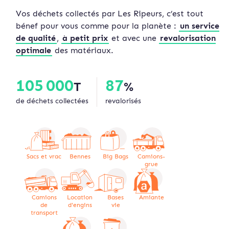
Vos déchets collectés par Les Ripeurs, c’est tout
bénef pour vous comme pour la planète :
un service
de qualité
,
à petit prix
et avec une
revalorisation
optimale
des matériaux.
105 000
87
T
%
de déchets collectées
revalorisés
Sacs et vrac
Bennes
Big Bags
Camions-
grue
Camions
Location
Bases
Amiante
de
d'engins
vie
transport