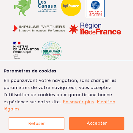
Paramètres de cookies
En poursuivant votre navigation, sans changer les
paramètres de votre navigateur, vous acceptez
©2022 Les Ripeurs
Mentions légales
Politique de
l'utilisation de cookies pour garantir une bonne
confidentialité
CGU
CGV
On recrute
expérience sur notre site.
En savoir plus
Mention
légales
Accepter
Refuser
01 86 76 70 46
Créer un compte
Connexion