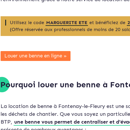
Utilisez le code
MARGUERITE ETE
et bénéficiez de
(Offre réservée aux professionnels de moins de 20 sala
Louer une benne en ligne »
Pourquoi louer une benne à Font
La location de benne à Fontenay-le-Fleury est une s
les déchets de chantier. Que vous soyez un particuli
BTP,
une benne vous permet de centraliser et d'év
présente de nombreux avantages :