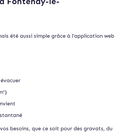
 à Fontenay-le-
ais été aussi simple grâce à l'application web
à évacuer
m³)
onvient
stan
tané
vos besoins, que ce soit pour des gravats, du