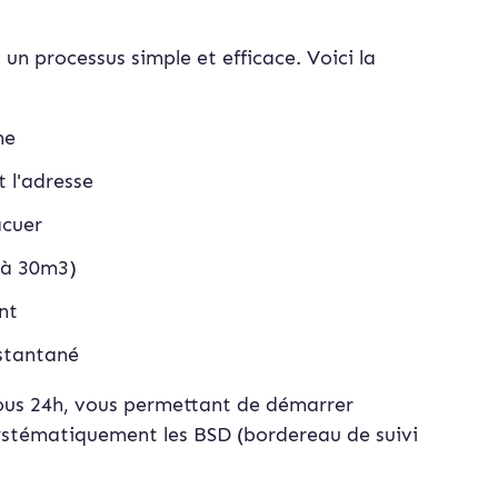
 un processus simple et efficace. Voici la
ne
t l'adresse
acuer
8 à 30m3)
nt
stan
tané
ous 24h, vous permettant de démarrer
ystématiquement les BSD (bordereau de suivi