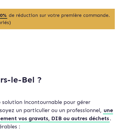
20%
de réduction sur votre première commande.
riés)
rs-le-Bel ?
ne solution incontournable pour gérer
soyez un particulier ou un professionnel,
une
dement vos gravats, DIB ou autres déchets
.
rables :