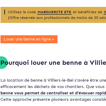
Utilisez le code
MARGUERITE ETE
et bénéficiez de
(Offre réservée aux professionnels de moins de 20 sala
Louer une benne en ligne »
Pourquoi louer une benne à Villie
La location de benne à Villiers-le-Bel s'avère être u
efficacement les déchets de vos chantiers. Que vous 
benne vous permet de centraliser et d'évacuer rapi
Cette approche présente plusieurs avantages considé